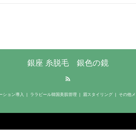
銀座 糸脱毛 銀色の鏡
ーション導入
ララピール韓国美肌管理
眉スタイリング
その他メ