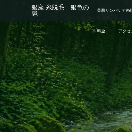
銀座 糸脱毛 銀色の
美肌リンパケア糸
鏡
料金
アクセ